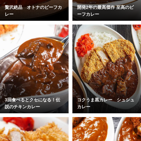
贅沢絶品 オトナのビーフカ
開発2年の最高傑作 至高のビ
レー
ーフカレー
3回食べるとクセになる！伝
コクうま黒カレー シュシュ
説のチキンカレー
カレー